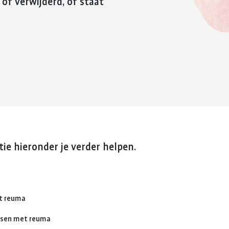
 of verwijderd, of staat
reuma. Hier lees je hoe je met
fitter te voelen 
Kinderwens en zwangerschap
deze eerste periode om kunt
weerstand te v
gaan.
Jong en reuma
Meer over voed
Meer over de eerste
reuma
Zorgen voor een ander met reuma
periode met reuma
Appwijzer
ie hieronder je verder helpen.
et reuma
nsen met reuma