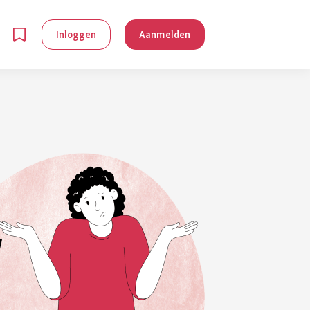
Inloggen
Aanmelden
en
g is
je
 reuma kan
lpen om je