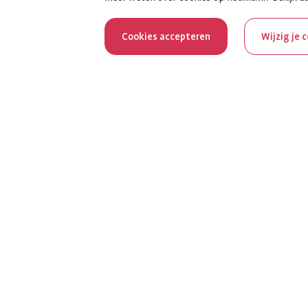
Cookies accepteren
Wijzig je 
Reum
Al 100 jaar z
het jubileumja