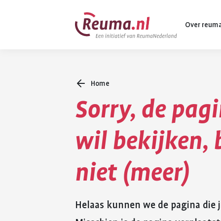
Spring
Spring
Over reum
naar
naar
hoofdinhoud
footer
navigatie
Home
Wat is reuma
Sorry, de pagi
Diagnose
Behandeling
wil bekijken,
Vormen van 
niet (meer)
Komt ook voo
Helaas kunnen we de pagina die j