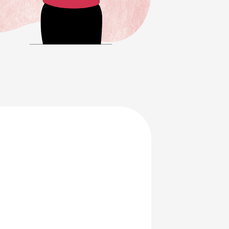
en je
ersterken.
ing en