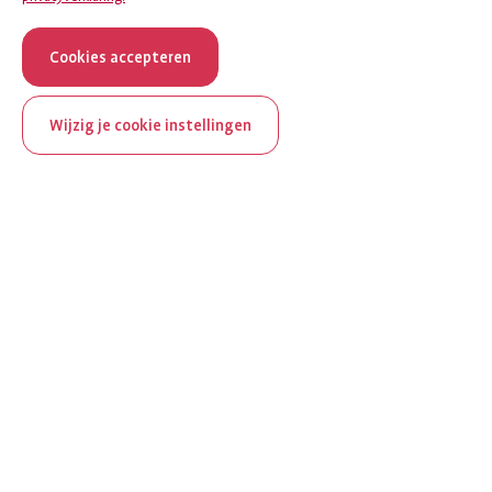
Cookies accepteren
Wijzig je cookie instellingen
ReumaNederland bestaat
100 jaar
Al 100 jaar zet ReumaNederland zich in voor mensen met
reuma. Daarom besteden we in het jubileumjaar extra
aandacht aan Nederland verlicht reuma en zie je dit thema dit
jaar op verschillende plekken terug op het platform.