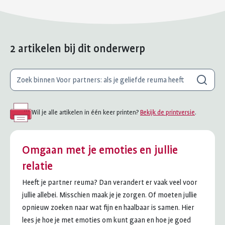
2 artikelen bij dit onderwerp
Waar
Zoeken
ben
je
naar
Wil je alle artikelen in één keer printen?
Bekijk de printversie
.
op
zoek?
Omgaan met je emoties en jullie
relatie
Heeft je partner reuma? Dan verandert er vaak veel voor
jullie allebei. Misschien maak je je zorgen. Of moeten jullie
opnieuw zoeken naar wat fijn en haalbaar is samen. Hier
lees je hoe je met emoties om kunt gaan en hoe je goed