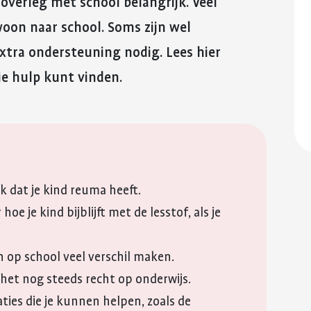
overleg met school belangrijk. Veel
reuma. Hier lees je hoe je met
fitter te voelen 
E-mail
Kinderwens en zwangerschap
deze eerste periode om kunt
weerstand te v
on naar school. Soms zijn wel
gaan.
WhatsApp
Jong en reuma
Meer over voed
xtra ondersteuning nodig. Lees hier
Meer over de eerste
reuma
QR-code
Zorgen voor een ander met reuma
je hulp kunt vinden.
periode met reuma
Kopieer link
Appwijzer
jk dat je kind reuma heeft.
e je kind bijblijft met de lesstof, als je
 op school veel verschil maken.
ft het nog steeds recht op onderwijs.
aties die je kunnen helpen, zoals de