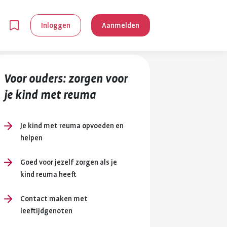
Inloggen
Aanmelden
Voor ouders: zorgen voor
je kind met reuma
Je kind met reuma opvoeden en
helpen
en
Goed voor jezelf zorgen als je
kind reuma heeft
g is
je
Contact maken met
 reuma kan
leeftijdgenoten
lpen om je