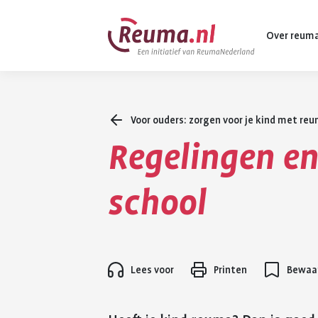
Spring
Spring
Over reum
naar
naar
hoofdinhoud
footer
navigatie
Voor ouders: zorgen voor je kind met re
Wat is reuma
Regelingen en
Diagnose
Behandeling
school
Vormen van 
Komt ook voo
Lees voor
Printen
Bewaar