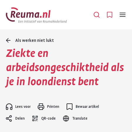
Spring
Spring
naar
naar
Open
Menu
hoofdinhoud
footer
navigatie
Als werken niet lukt
Ziekte en
arbeidsongeschiktheid als
je in loondienst bent
Lees voor
Printen
Bewaar artikel
Delen
QR-code
Translate