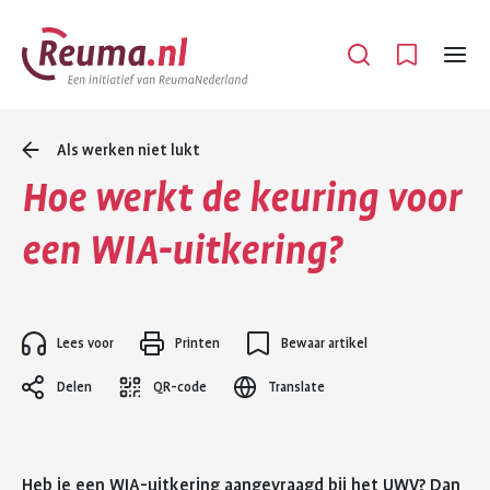
Spring
Spring
naar
naar
Open
Menu
hoofdinhoud
footer
navigatie
Als werken niet lukt
Hoe werkt de keuring voor
een WIA-uitkering?
Lees voor
Printen
Bewaar artikel
Delen
QR-code
Translate
Heb je een WIA-uitkering aangevraagd bij het UWV? Dan