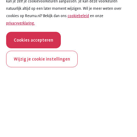
kan je zelf je cookievoorkeuren aanpassen. Je kan deze voorkeuren
natuurlijk altijd op een later moment wijzigen. Wil je meer weten over
cookies op Reuma.nl? Bekijk dan ons
cookiebeleid
en onze
privacyverklaring.
Cookies accepteren
Wijzig je cookie instellingen
onderwerp
artikel
Als werken niet lukt
2
van
4
ReumaNederland bestaat
Als werken niet lukt
100 jaar
Ziekte en arbeidsongeschiktheid als je in loondienst bent
Al 100 jaar zet ReumaNederland zich in voor mensen met
Hoe werkt de keuring voor een WIA-uitkering?
reuma. Daarom besteden we in het jubileumjaar extra
aandacht aan Nederland verlicht reuma en zie je dit thema dit