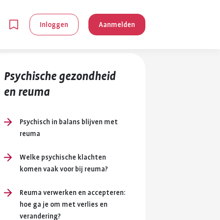
Inloggen
Aanmelden
Psychische gezondheid
en reuma
Psychisch in balans blijven met
reuma
en
Welke psychische klachten
komen vaak voor bij reuma?
g is
je
Reuma verwerken en accepteren:
 reuma kan
hoe ga je om met verlies en
lpen om je
verandering?