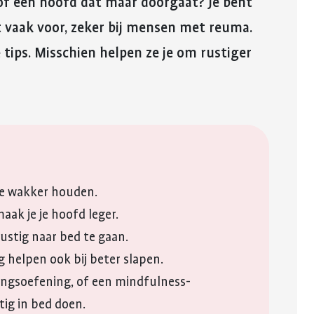
n of een hoofd dat maar doorgaat? Je bent
reuma. Hier lees je hoe je met
fitter te voelen 
E-mail
Kinderwens en zwangerschap
deze eerste periode om kunt
weerstand te v
t vaak voor, zeker bij mensen met reuma.
gaan.
WhatsApp
Jong en reuma
Meer over voed
 tips. Misschien helpen ze je om rustiger
Meer over de eerste
reuma
QR-code
Zorgen voor een ander met reuma
periode met reuma
Kopieer link
Appwijzer
je wakker houden.
aak je je hoofd leger.
ustig naar bed te gaan.
 helpen ook bij beter slapen.
ngsoefening, of een mindfulness-
tig in bed doen.