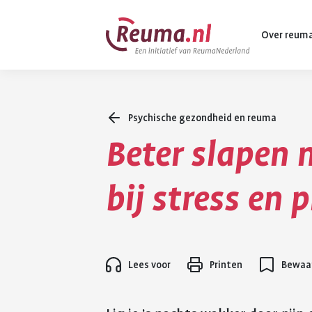
Spring
Spring
Over reum
naar
naar
hoofdinhoud
footer
navigatie
Psychische gezondheid en reuma
Wat is reuma
Beter slapen 
Diagnose
Behandeling
bij stress en 
Vormen van 
Komt ook voo
Lees voor
Printen
Bewaar