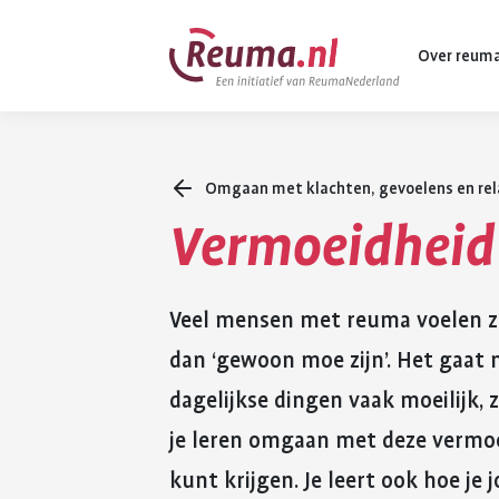
Spring
Spring
Over reum
naar
naar
hoofdinhoud
footer
navigatie
Omgaan met klachten, gevoelens en rel
Wat is reuma
Vermoeidheid
Diagnose
Behandeling
Veel mensen met reuma voelen zi
Vormen van 
dan ‘gewoon moe zijn’. Het gaat 
Komt ook voo
dagelijkse dingen vaak moeilijk, 
je leren omgaan met deze vermoei
kunt krijgen. Je leert ook hoe j