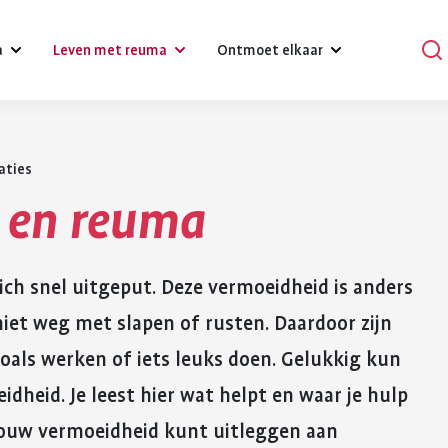
a
Leven met reuma
Ontmoet elkaar
aties
?
Omgaan met klachten, gevoelens
Podcasts
en relaties
 en reuma
Praat mee
Psychische gezondheid en reuma
en
Verhalen
Diagnose reuma:
Voeding 
ch snel uitgeput. Deze vermoeidheid is anders
Een gezonde leefstijl
reuma
Activiteiten
wat nu?
reuma
niet weg met slapen of rusten. Daardoor zijn
Werk
r bij reuma
Lotgenoten zoeken
Je hebt gehoord dat je reuma
Gezonde voedin
zoals werken of iets leuks doen. Gelukkig kun
Hulpmiddelen en aanpassingen
hebt. Dat is schrikken. Er
belangrijk voor 
dheid. Je leest hier wat helpt en waar je hulp
komt veel op je af. Je moet
gezondheid. Bij
Zorgverzekering
wennen aan leven met
gezond eten he
e jouw vermoeidheid kunt uitleggen aan