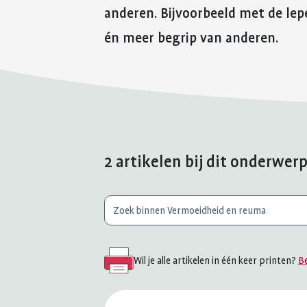
anderen. Bijvoorbeeld met de lepel
én meer begrip van anderen.
2 artikelen bij dit onderwer
Waar
ben
je
Wil je alle artikelen in één keer printen?
Be
naar
op