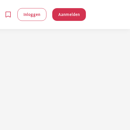
Inloggen
Aanmelden
en
g is
je
 reuma kan
lpen om je