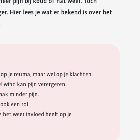
er pijn bij koud of nat weer. Toch
reuma. Hier lees je hoe je met
fitter te voelen 
E-mail
Kinderwens en zwangerschap
deze eerste periode om kunt
weerstand te v
r. Hier lees je wat er bekend is over het
gaan.
WhatsApp
Jong en reuma
Meer over voed
.
Meer over de eerste
reuma
QR-code
Zorgen voor een ander met reuma
periode met reuma
Kopieer link
Appwijzer
 op je reuma, maar wel op je klachten.
l wind kan pijn verergeren.
aak minder pijn.
ook een rol.
 het weer invloed heeft op je