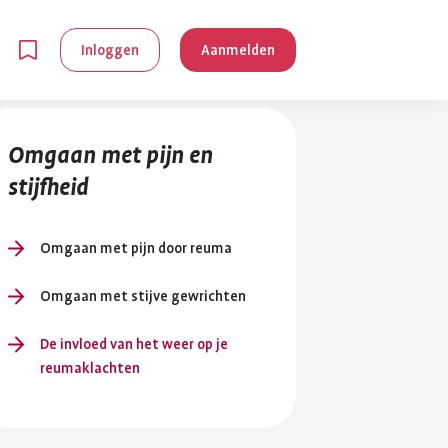
Inloggen
Aanmelden
Omgaan met pijn en
stijfheid
Omgaan met pijn door reuma
en
Omgaan met stijve gewrichten
De invloed van het weer op je
g is
reumaklachten
je
 reuma kan
lpen om je