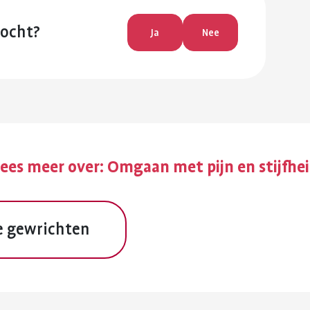
zocht?
Ja
Nee
ees meer over:
Omgaan met pijn en stijfhe
e gewrichten