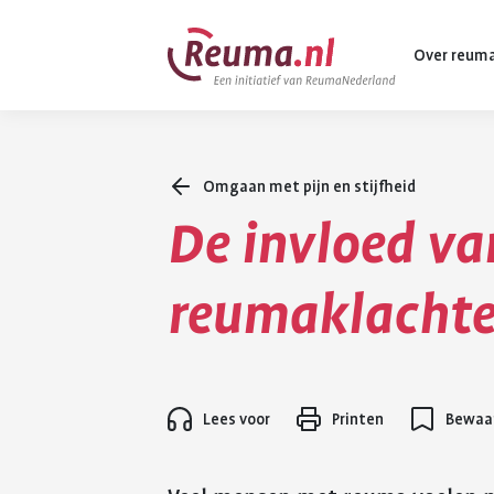
Spring
Spring
Over reum
naar
naar
hoofdinhoud
footer
navigatie
Omgaan met pijn en stijfheid
Wat is reuma
De invloed va
Diagnose
Behandeling
reumaklacht
Vormen van 
Komt ook voo
Lees voor
Printen
Bewaar