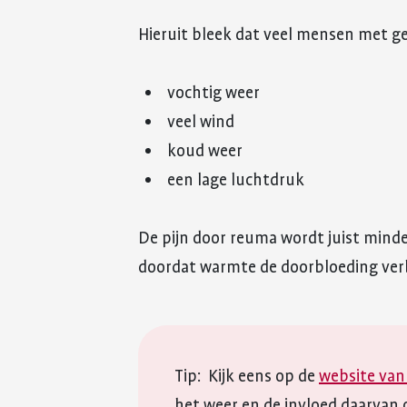
Hieruit bleek dat veel mensen met g
vochtig weer
veel wind
koud weer
een lage luchtdruk
De pijn door reuma wordt juist mind
doordat warmte de doorbloeding ve
Tip: Kijk eens op de
website van
het weer en de invloed daarvan