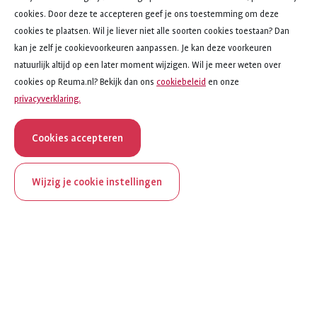
cookies. Door deze te accepteren geef je ons toestemming om deze
cookies te plaatsen. Wil je liever niet alle soorten cookies toestaan? Dan
kan je zelf je cookievoorkeuren aanpassen. Je kan deze voorkeuren
natuurlijk altijd op een later moment wijzigen. Wil je meer weten over
cookies op Reuma.nl? Bekijk dan ons
cookiebeleid
en onze
privacyverklaring.
Cookies accepteren
Wijzig je cookie instellingen
onderwerp
artikel
Gevoelens, relaties en reuma
1
van
5
ReumaNederland bestaat
Gevoelens, relaties en reuma
100 jaar
Omgaan met onbegrip