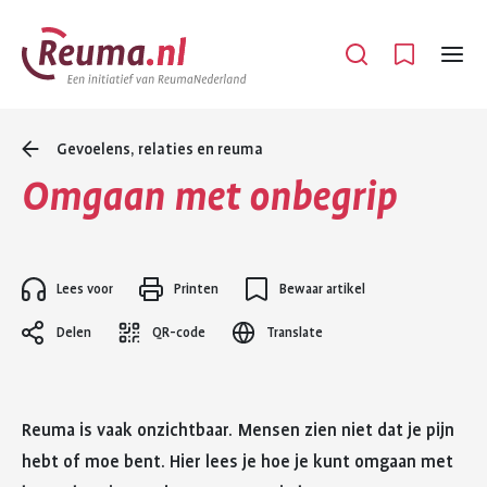
Spring
Spring
naar
naar
Open
Menu
hoofdinhoud
footer
navigatie
Gevoelens, relaties en reuma
Omgaan met onbegrip
Lees voor
Printen
Bewaar artikel
Delen
QR-code
Translate
Reuma is vaak onzichtbaar. Mensen zien niet dat je pijn
hebt of moe bent. Hier lees je hoe je kunt omgaan met