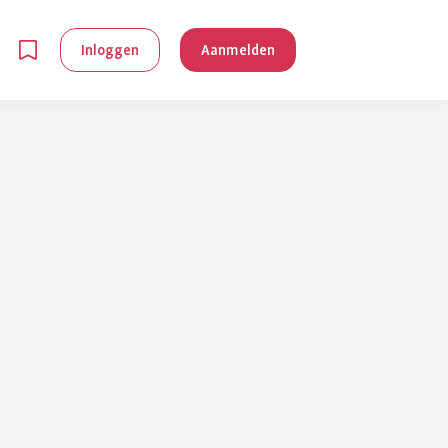
Inloggen
Aanmelden
en
g is
je
 reuma kan
lpen om je