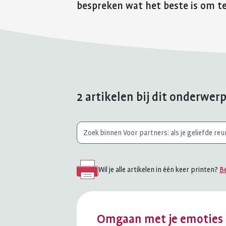
bespreken wat het beste is om te
2 artikelen bij dit onderwer
Waar
ben
je
Wil je alle artikelen in één keer printen?
Be
naar
op
zoek?
Omgaan met je emoties en