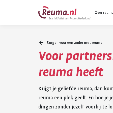
Spring
Spring
Over reum
naar
naar
hoofdinhoud
footer
navigatie
Zorgen voor een ander met reuma
Wat is reuma
Voor partners:
Diagnose
Behandeling
reuma heeft
Vormen van 
Komt ook voo
Krijgt je geliefde reuma, dan komt
reuma een plek geeft. En hoe je j
dingen zonder jezelf voorbij te l