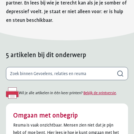
partner. En lees bij wie je terecht kan als je je somber of
depressief voelt. Je staat er niet alleen voor: er is hulp
en steun beschikbaar.
5 artikelen bij dit onderwerp
Waar
Zoeken
ben
je
naar
Wil je alle artikelen in één keer printen?
Bekijk de printversie
.
op
zoek?
Omgaan met onbegrip
Reuma is vaak onzichtbaar. Mensen zien niet dat je pijn
hebt of moe bent. Hier lees je hoe je kunt omgaan met het