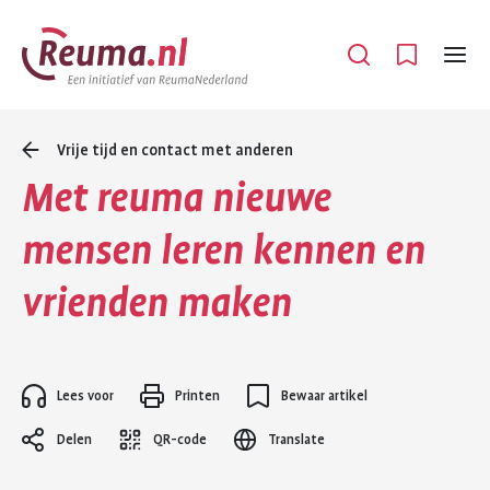
Spring
Spring
naar
naar
Open
Menu
hoofdinhoud
footer
navigatie
Vrije tijd en contact met anderen
Met reuma nieuwe
mensen leren kennen en
vrienden maken
Lees voor
Printen
Bewaar artikel
Delen
QR-code
Translate