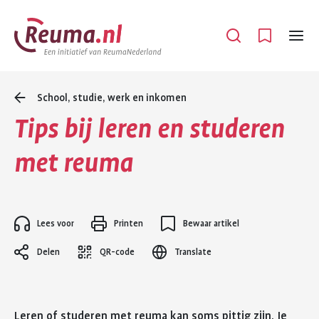
Spring
Spring
naar
naar
Open
Menu
hoofdinhoud
footer
navigatie
School, studie, werk en inkomen
Tips bij leren en studeren
met reuma
Lees voor
Printen
Bewaar artikel
Delen
QR-code
Translate
Leren of studeren met reuma kan soms pittig zijn. Je