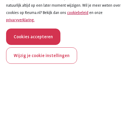
natuurlijk altijd op een later moment wijzigen. Wil je meer weten over
cookies op Reuma.nl? Bekijk dan ons
cookiebeleid
en onze
privacyverklaring.
Cookies accepteren
Wijzig je cookie instellingen
onderwerp
artikel
Hulpmiddelen en tips bij dagelijkse bezigheden
8
van
11
ReumaNederland bestaat
Hulpmiddelen en tips bij dagelijkse
100 jaar
bezigheden
Al 100 jaar zet ReumaNederland zich in voor mensen met
Medicijnen openmaken en gebruiken
reuma. Daarom besteden we in het jubileumjaar extra
aandacht aan Nederland verlicht reuma en zie je dit thema dit
Handige tips voor het huishouden