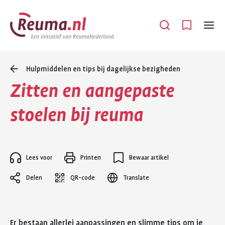
Spring
Spring
naar
naar
Open
Menu
hoofdinhoud
footer
navigatie
Hulpmiddelen en tips bij dagelijkse bezigheden
Zitten en aangepaste
stoelen bij reuma
Lees voor
Printen
Bewaar artikel
Delen
QR-code
Translate
Er bestaan allerlei aanpassingen en slimme tips om je