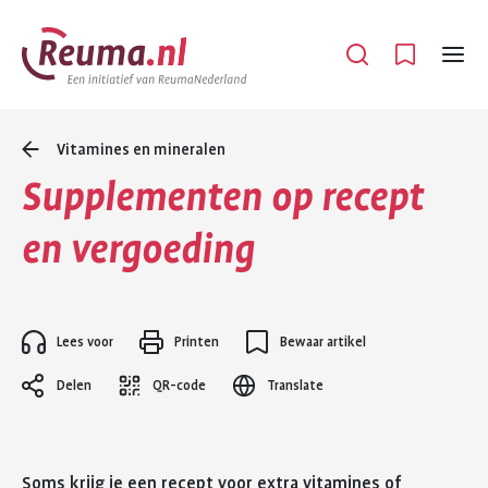
Spring
Spring
naar
naar
Open
Menu
hoofdinhoud
footer
navigatie
Vitamines en mineralen
Supplementen op recept
en vergoeding
Lees voor
Printen
Bewaar artikel
Delen
QR-code
Translate
Soms krijg je een recept voor extra vitamines of