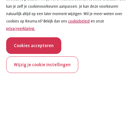
kan je zelf je cookievoorkeuren aanpassen. Je kan deze voorkeuren
natuurlijk altijd op een later moment wijzigen. Wil je meer weten over
cookies op Reuma.nl? Bekijk dan ons
cookiebeleid
en onze
privacyverklaring.
Cookies accepteren
Wijzig je cookie instellingen
onderwerp
artikel
Vitamines en mineralen
4
van
4
ReumaNederland bestaat
Vitamines en mineralen
100 jaar
Extra vitamines en mineralen bij reuma
Al 100 jaar zet ReumaNederland zich in voor mensen met
Vitamine D en reuma
reuma. Daarom besteden we in het jubileumjaar extra