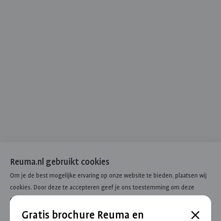
Reuma.nl gebruikt cookies
Om je de best mogelijke ervaring op onze website te bieden, plaatsen wij
cookies. Door deze te accepteren geef je ons toestemming om deze
cookies te plaatsen. Wil je liever niet alle soorten cookies toestaan? Dan
kan je zelf je cookievoorkeuren aanpassen. Je kan deze voorkeuren
Gratis brochure Reuma en
Sluit