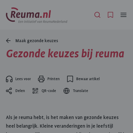
Spring
Spring
naar
naar
Open
Menu
hoofdinhoud
footer
navigatie
Sluit
Maak gezonde keuzes
popup
Gezonde keuzes bij reuma
Lees voor
Printen
Bewaar artikel
Delen
QR-code
Translate
Als je reuma hebt, is het maken van gezonde keuzes
heel belangrijk. Kleine veranderingen in je leefstijl