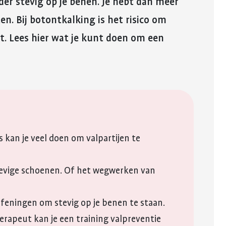
er stevig op je benen. Je hebt dan meer
reuma. Hier lees je hoe je met
fitter te voelen 
E-mail
Kinderwens en zwangerschap
deze eerste periode om kunt
weerstand te v
en. Bij botontkalking is het risico om
gaan.
WhatsApp
Jong en reuma
Meer over voed
t. Lees hier wat je kunt doen om een
Meer over de eerste
reuma
QR-code
Zorgen voor een ander met reuma
periode met reuma
Kopieer link
Appwijzer
 kan je veel doen om valpartijen te
evige schoenen. Of het wegwerken van
.
feningen om stevig op je benen te staan.
herapeut kan je een training valpreventie