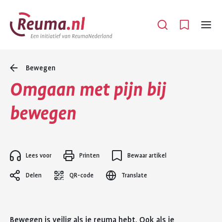
Spring
Spring
naar
naar
Open
Menu
hoofdinhoud
footer
navigatie
Bewegen
Omgaan met pijn bij
bewegen
Lees voor
Printen
Bewaar artikel
Delen
QR-code
Translate
Bewegen is veilig als je reuma hebt. Ook als je