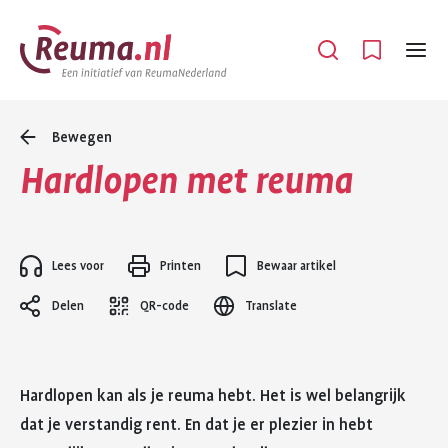
Spring
Spring
naar
naar
Open
Menu
hoofdinhoud
footer
navigatie
Bewegen
Hardlopen met reuma
Lees voor
Printen
Bewaar artikel
Delen
QR-code
Translate
Hardlopen kan als je reuma hebt. Het is wel belangrijk
dat je verstandig rent. En dat je er plezier in hebt