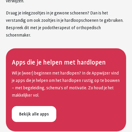
verwijzen.
Draag je inlegzooltjes in je gewone schoenen? Dan is het
verstandig om ook zooltjes in je hardloopschoenen te gebruiken.
Bespreek dit met je podotherapeut of orthopedisch
schoenmaker.
Apps die je helpen met hardlopen
Wil je (weer) beginnen met hardlopen? In de Appwijzer vind
je apps die je helpen om het hardlopen rustig op te bouwen
– met begeleiding, schema’s of motivatie. Zo houd je het
makkelijker vol.
Bekijk alle apps