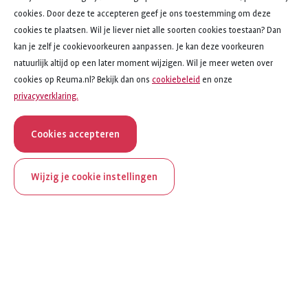
cookies. Door deze te accepteren geef je ons toestemming om deze
cookies te plaatsen. Wil je liever niet alle soorten cookies toestaan? Dan
kan je zelf je cookievoorkeuren aanpassen. Je kan deze voorkeuren
natuurlijk altijd op een later moment wijzigen. Wil je meer weten over
cookies op Reuma.nl? Bekijk dan ons
cookiebeleid
en onze
privacyverklaring.
Cookies accepteren
Wijzig je cookie instellingen
onderwerp
artikel
Bewegen
11
van
15
ReumaNederland bestaat
Bewegen
100 jaar
Zes voordelen van bewegen voor mensen met reuma