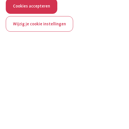
Cookies accepteren
Wijzig je cookie instellingen
ReumaNederland bestaat
100 jaar
Al 100 jaar zet ReumaNederland zich in voor mensen met
reuma. Daarom besteden we in het jubileumjaar extra
aandacht aan Nederland verlicht reuma en zie je dit thema dit
jaar op verschillende plekken terug op het platform.
Ontdek Nederland verlicht reuma