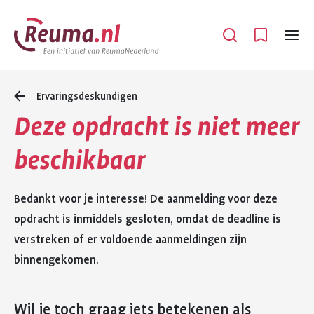
Spring
Spring
naar
naar
Open
Menu
hoofdinhoud
footer
navigatie
Ervaringsdeskundigen
Deze opdracht is niet meer
beschikbaar
Bedankt voor je interesse! De aanmelding voor deze
opdracht is inmiddels gesloten, omdat de deadline is
verstreken of er voldoende aanmeldingen zijn
binnengekomen.
Wil je toch graag iets betekenen als