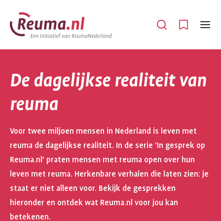
Spring
Spring
naar
naar
Open
Menu
hoofdinhoud
footer
navigatie
De dagelijkse realiteit van
reuma
Voor twee miljoen mensen in Nederland is leven met
reuma de dagelijkse realiteit. In de serie 'In gesprek op
Reuma.nl' praten mensen met reuma open over hun
leven met reuma. Herkenbare verhalen die laten zien: je
staat er niet alleen voor. Bekijk de gesprekken
hieronder en ontdek wat Reuma.nl voor jou kan
betekenen.