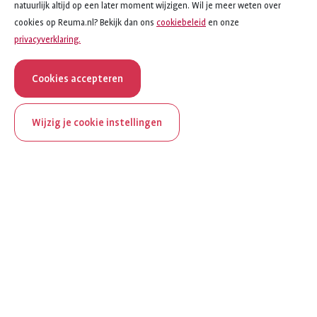
natuurlijk altijd op een later moment wijzigen. Wil je meer weten over
cookies op Reuma.nl? Bekijk dan ons
cookiebeleid
en onze
privacyverklaring.
Cookies accepteren
Wijzig je cookie instellingen
ReumaNederland bestaat
100 jaar
Al 100 jaar zet ReumaNederland zich in voor mensen met
reuma. Daarom besteden we in het jubileumjaar extra
aandacht aan Nederland verlicht reuma en zie je dit thema dit
jaar op verschillende plekken terug op het platform.