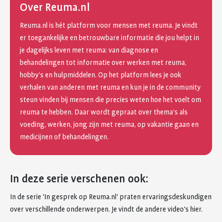
Over Reuma.nl
Reuma.nl is hét platform voor mensen met reuma. Je vindt
er toegankelijke en betrouwbare informatie die jou helpt in
je dagelijks leven met reuma: van diagnose en
behandelingen tot informatie over werken met reuma,
hobby’s en hulpmiddelen. Op het platform lees je ook
verhalen van anderen met reuma en kun je in de community
steun vinden bij mensen die precies weten hoe het voelt om
reuma te hebben. Daar wordt gepraat over thema’s als
voeding, werken, jong zijn met reuma, op vakantie gaan en
medicijnen of behandelingen.
In deze serie verschenen ook:
In de serie 'In gesprek op Reuma.nl' praten ervaringsdeskundigen
over verschillende onderwerpen. Je vindt de andere video's hier.